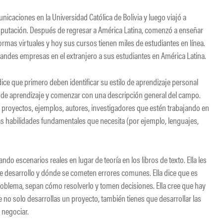
unicaciones en la Universidad Católica de Bolivia y luego viajó a
mputación. Después de regresar a América Latina, comenzó a enseñar
ormas virtuales y hoy sus cursos tienen miles de estudiantes en línea.
andes empresas en el extranjero a sus estudiantes en América Latina.
dice que primero deben identificar su estilo de aprendizaje personal
ia de aprendizaje y comenzar con una descripción general del campo.
 proyectos, ejemplos, autores, investigadores que estén trabajando en
as habilidades fundamentales que necesita (por ejemplo, lenguajes,
do escenarios reales en lugar de teoría en los libros de texto. Ella les
e desarrollo y dónde se cometen errores comunes. Ella dice que es
roblema, sepan cómo resolverlo y tomen decisiones. Ella cree que hay
 solo desarrollas un proyecto, también tienes que desarrollar las
 negociar.