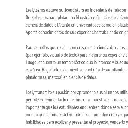
​Lesly Zerna obtuvo su licenciatura en Ingeniería de Telecom
Bruselas para completar una Maestría en Ciencias de la Co
ciencia de datos e IA tanto en universidades como en plataf
Aporta conocimientos de sus experiencias trabajando en gr
Para aquellos que recién comienzan en la ciencia de datos, 
(por ejemplo, visual o de texto) para mejorar su experienc
Luego, encuentre un tema práctico que le interese y busque
esa área. Haga todo esto mientras continúa desarrollando l
plataformas, marcos) en ciencia de datos.
Lesly transmite su pasión por aprender a sus alumnos utilizan
permite experimentar lo que funciona, muestra el proceso d
importante que los estudiantes encuentren dónde está el p
mucho que aprender del mundo del emprendimiento ya que no
habilidades para explicar y presentar el proyecto, venderlo y